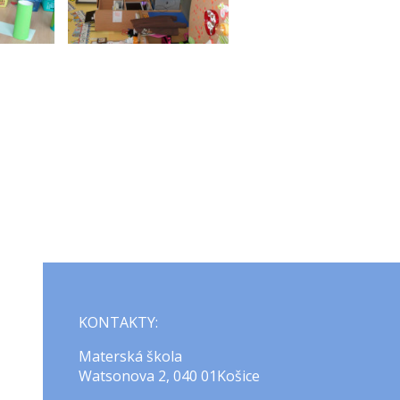
KONTAKTY:
Materská škola
Watsonova 2, 040 01Košice